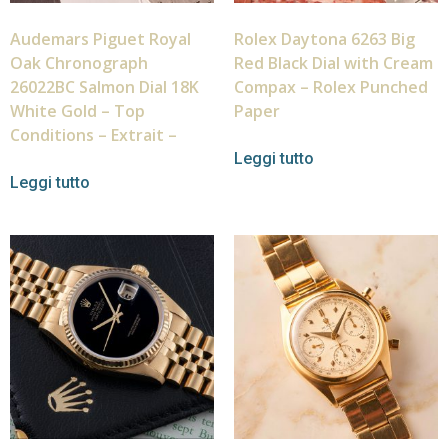
Audemars Piguet Royal
Rolex Daytona 6263 Big
Oak Chronograph
Red Black Dial with Cream
26022BC Salmon Dial 18K
Compax – Rolex Punched
White Gold – Top
Paper
Conditions – Extrait –
Leggi tutto
Leggi tutto