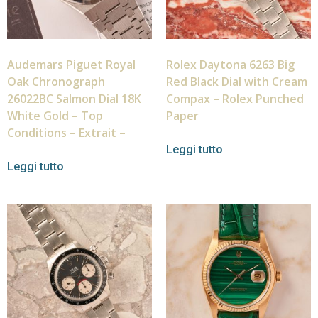
Audemars Piguet Royal
Rolex Daytona 6263 Big
Oak Chronograph
Red Black Dial with Cream
26022BC Salmon Dial 18K
Compax – Rolex Punched
White Gold – Top
Paper
Conditions – Extrait –
Leggi tutto
Leggi tutto