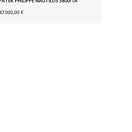
PATEK PHILIPPE NAUTILUS 3800/1A
47.000,00
€