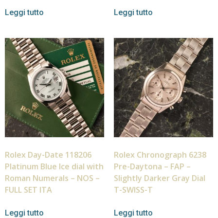
Leggi tutto
Leggi tutto
Rolex Day-Date 118206
Rolex Chronograph 6238
Platinum Blue Ice dial with
Pre-Daytona – FAP –
Roman Numerals – NOS –
Slightly Darker Gray Dial
FULL SET ITA
T-SWISS-T
Leggi tutto
Leggi tutto