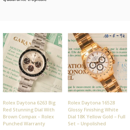
Rolex Daytona 6263 Big
Rolex Daytona 16528
Red Stunning Dial With
Glossy Finishing White
Brown Compax – Rolex
Dial 18K Yellow Gold – Full
Punched Warranty
Set – Unpolished