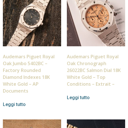
Audemars Piguet Royal
Audemars Piguet Royal
Oak Jumbo 5402BC –
Oak Chronograph
Factory Rounded
26022BC Salmon Dial 18K
Diamond Indexes 18K
White Gold – Top
White Gold – AP
Conditions – Extrait –
Documents
Leggi tutto
Leggi tutto