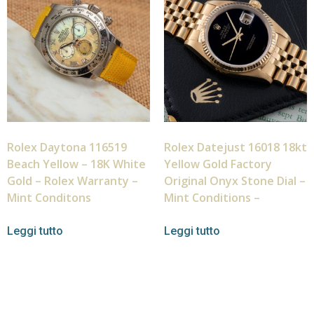
Rolex Daytona 116519
Rolex Datejust 16018 18kt
Beach Yellow – 18K White
Yellow Gold Factory
Gold – Rolex Warranty –
Original Onyx Stone Dial –
Mint Conditons
Mint Conditions –
Leggi tutto
Leggi tutto