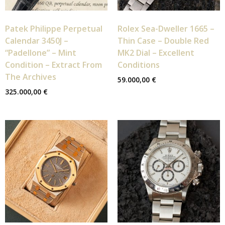
Patek Philippe Perpetual
Rolex Sea-Dweller 1665 –
Calendar 3450J –
Thin Case – Double Red
“Padellone” – Mint
MK2 Dial – Excellent
Condition – Extract From
Conditions
The Archives
59.000,00
€
325.000,00
€