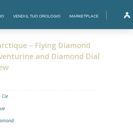
IO
VENDI IL TUO OROLOGIO
MARKETPLACE
arctique – Flying Diamond
Aventurine and Diamond Dial
New
 Cie
que
iamond