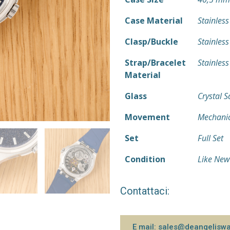
Case Material
Stainless
Clasp/Buckle
Stainless
Strap/Bracelet
Stainless
Material
Glass
Crystal 
Movement
Mechanic
Set
Full Set
Condition
Like New
Contattaci:
E mail: sales@deangelisw