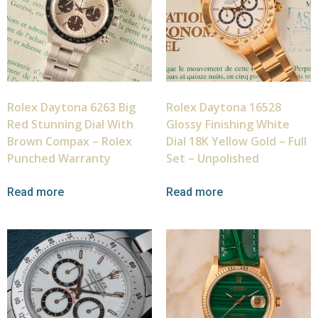
Rolex Daytona 6263 Big
Rolex Daytona 16528
Red Stunning Dial With
Glossy Finishing White
Brown Compax – Rolex
Dial 18K Yellow Gold – Full
Punched Warranty
Set – Unpolished
Read more
Read more