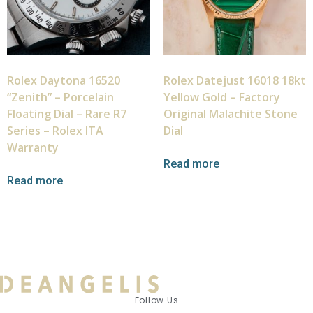
Rolex Daytona 16520
Rolex Datejust 16018 18kt
“Zenith” – Porcelain
Yellow Gold – Factory
Floating Dial – Rare R7
Original Malachite Stone
Series – Rolex ITA
Dial
Warranty
Read more
Read more
Follow Us